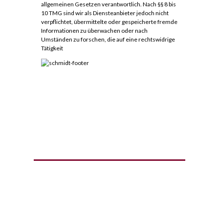
allgemeinen Gesetzen verantwortlich. Nach §§ 8 bis
10 TMG sind wir als Diensteanbieter jedoch nicht
verpflichtet, übermittelte oder gespeicherte fremde
Informationen zu überwachen oder nach
Umständen zu forschen, die auf eine rechtswidrige
Tätigkeit
Bielefelder Str. 119
44625 Herne
Telefon:
+49 2325 47 966
Telefax: +49 2325 45 811
www.metzgerei-schmidt.de
info@metzgerei-schmidt.de
Öffnungszeiten
Montag :
05:00 – 13:00 Uhr
Dienstag :
05:00 – 14:00 Uhr
Mittwoch :
05:00 – 18:00 Uhr
Donnerstag :
05:00 – 18:00 Uhr